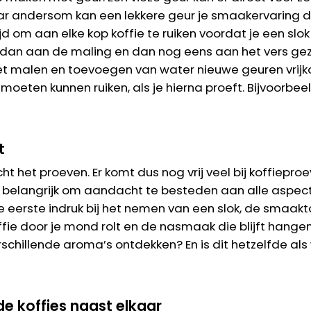
aar andersom kan een lekkere geur je smaakervaring d
d om aan elke kop koffie te ruiken voordat je een slok
 dan aan de maling en dan nog eens aan het vers gezet
t malen en toevoegen van water nieuwe geuren vrijkom
moeten kunnen ruiken, als je hierna proeft. Bijvoorbee
t
t het proeven. Er komt dus nog vrij veel bij koffieproev
et belangrijk om aandacht te besteden aan alle aspec
 eerste indruk bij het nemen van een slok, de smaakt
offie door je mond rolt en de nasmaak die blijft hange
rschillende aroma’s ontdekken? En is dit hetzelfde als
de koffies naast elkaar