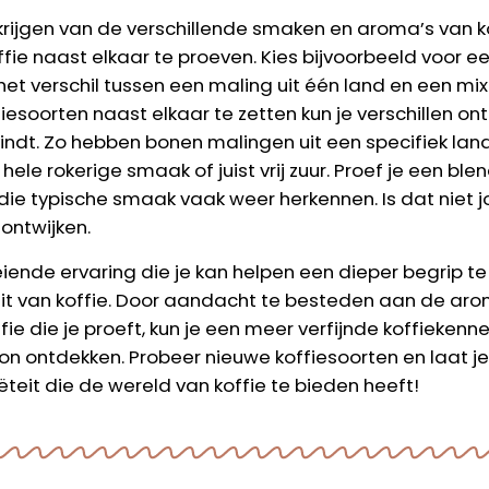
rijgen van de verschillende smaken en aroma’s van kof
ffie naast elkaar te proeven. Kies bijvoorbeeld voor e
et verschil tussen een maling uit één land en een mix
fiesoorten naast elkaar te zetten kun je verschillen o
 vindt. Zo hebben bonen malingen uit een specifiek la
hele rokerige smaak of juist vrij zuur. Proef je een bl
e die typische smaak vaak weer herkennen. Is dat niet
ontwijken.
iende ervaring die je kan helpen een dieper begrip te
teit van koffie. Door aandacht te besteden aan de ar
fie die je proeft, kun je een meer verfijnde koffieken
on ontdekken. Probeer nieuwe koffiesoorten en laat j
eit die de wereld van koffie te bieden heeft!