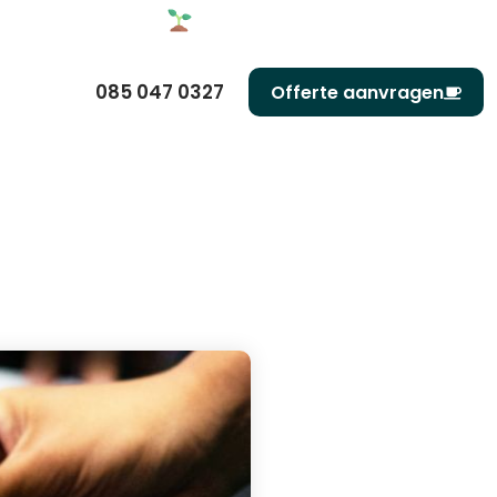
085 047 0327
Offerte aanvragen