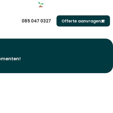
085 047 0327
Offerte aanvragen
momenten!