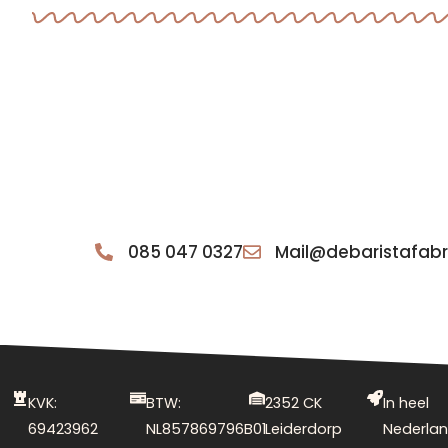
085 047 0327
Mail@debaristafabri
KVK:
BTW:
2352 CK
In heel
69423962
NL857869796B01
Leiderdorp
Nederla